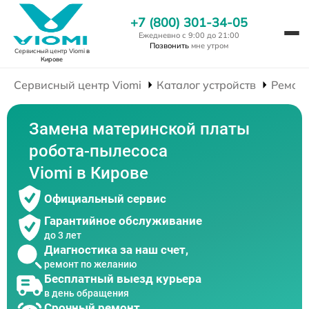
+7 (800) 301-34-05
Ежедневно с 9:00 до 21:00
Позвонить
мне утром
Сервисный центр Viomi
в
Кирове
Сервисный центр Viomi
Каталог устройств
Ремонт
Замена материнской платы
робота-пылесоса
Viomi в Кирове
Официальный сервис
Гарантийное обслуживание
до 3 лет
Диагностика за наш счет,
ремонт по желанию
Бесплатный выезд курьера
в день обращения
Срочный ремонт