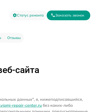
Статус ремонта
Заказать звонок
ы
Отзывы
веб-сайта
ональных данных", я, нижеподписавшийся,
r.viomi-repair-center.ru
без каких-либо
и персональными данными, предусмотренные