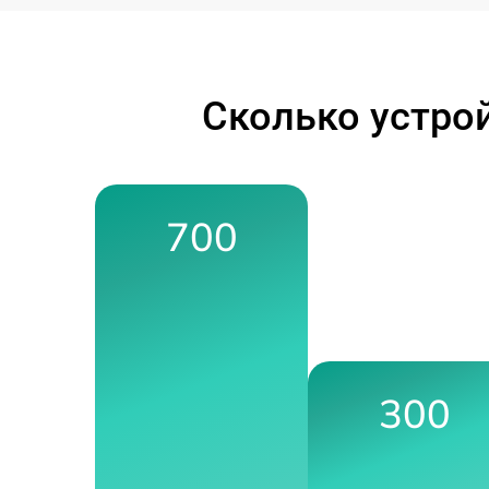
Сколько устро
700
300