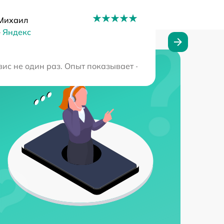
Михаил
–
Яндекс
транили неполадку и дали полезные советы. Вернусь сю
вис не один раз. Опыт показывает - работа всегда качес