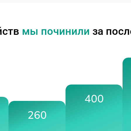
йств
мы починили
за посл
400
260