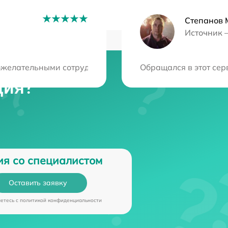
Степанов 
Источник 
ожелательными сотрудниками. Всё разъяснили, быстро ус
Обращался в этот сер
ция?
ия со специалистом
Оставить заявку
аетесь c
политикой конфиденциальности